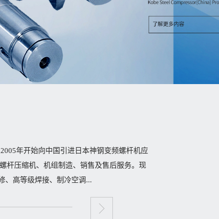
2005年开始向中国引进日本神钢变频螺杆机应
螺杆压缩机、机组制造、销售及售后服务。现
、高等级焊接、制冷空调...