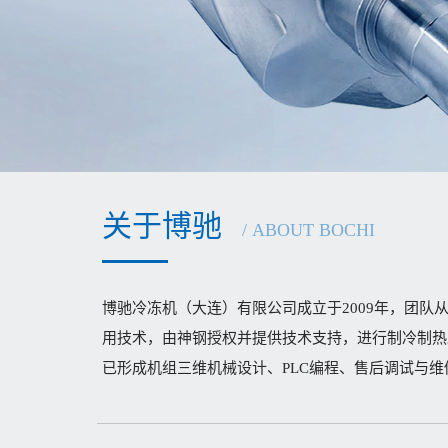
关于博驰
/ ABOUT BOCHI
博驰冷冻机（大连）有限公司成立于2009年，团队从
用技术，由神钢授权并提供技术支持，进行制冷制热
已形成机组三维机械设计、PLC编程、售后调试与维修