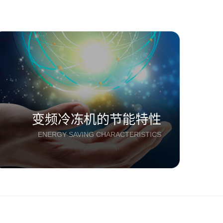
变频冷冻机的节能特性
ENERGY SAVING CHARACTERISTICS