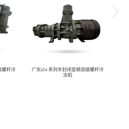
频双级螺杆冷
广东iZN 系列半封闭变频双级螺杆
冷冻机