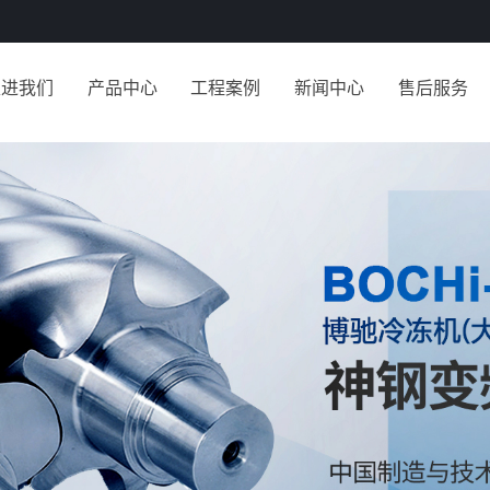
走进我们
产品中心
工程案例
新闻中心
售后服务