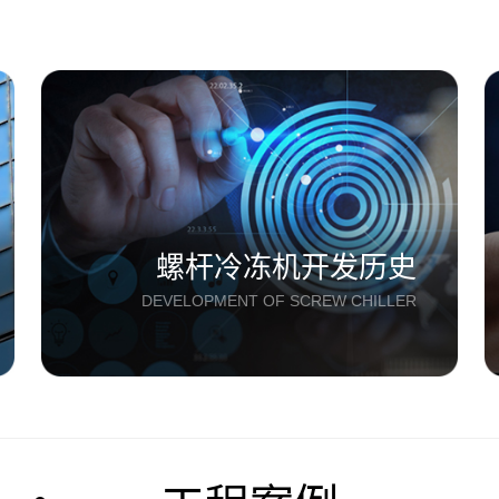
螺杆冷冻机开发历史
DEVELOPMENT OF SCREW CHILLER