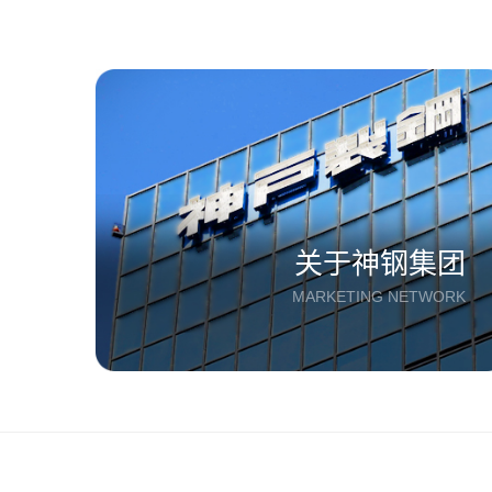
关于神钢集团
MARKETING NETWORK