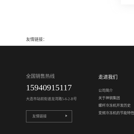
友情链接：
全国销售热线
走进我们
15940915117
公司简介
关于神钢集团
大连市站前街道龙湾路5-6-2-B号
螺杆冷冻机开发历史
变频冷冻机的节能特
友情链接