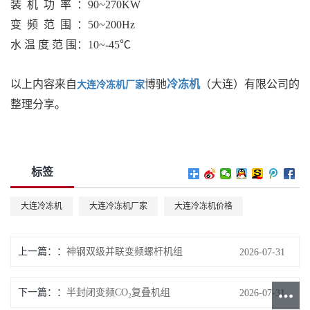
装 机 功 率
：90~270KW
变 频 范 围
：50~200Hz
水 温 度 范 围
：10~-45℃
以上内容来自
博驰
冷冻机
（大连）有限公司的
大连冷冻机厂家
整理分享。
标签
大连冷冻机
大连冷冻机厂家
大连冷冻机价格
上一篇：
神钢双级并联变频螺杆机组
2026-07-31
下一篇：
半封闭变频CO₂复叠机组
2026-07-31